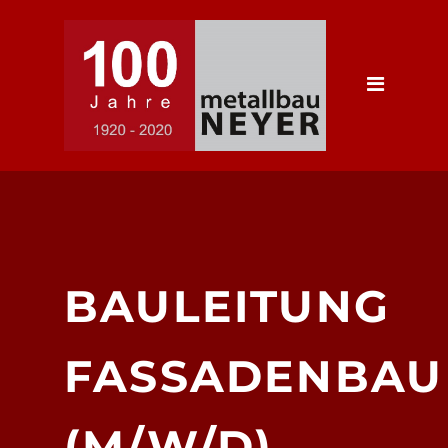
Startseite
Unternehmen
Über Uns
Geschichte
Karriere
Portfolio
BAULEITUNG
Produkte
Referenzen
FASSADENBAU
Partner
Kontakt
(M/W/D)