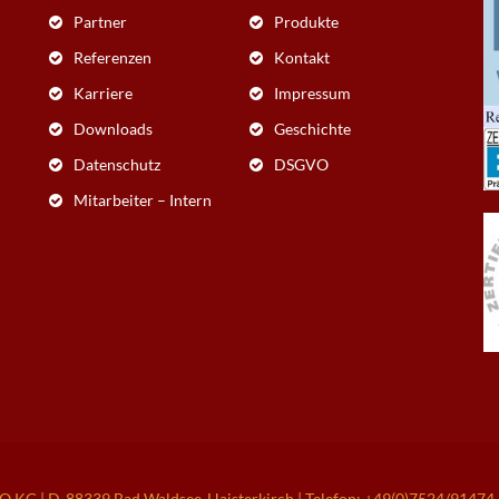
Partner
Produkte
Referenzen
Kontakt
Karriere
Impressum
Downloads
Geschichte
Datenschutz
DSGVO
Mitarbeiter – Intern
| D-88339 Bad Waldsee-Haisterkirch | Telefon: +49(0)7524/91474-0 